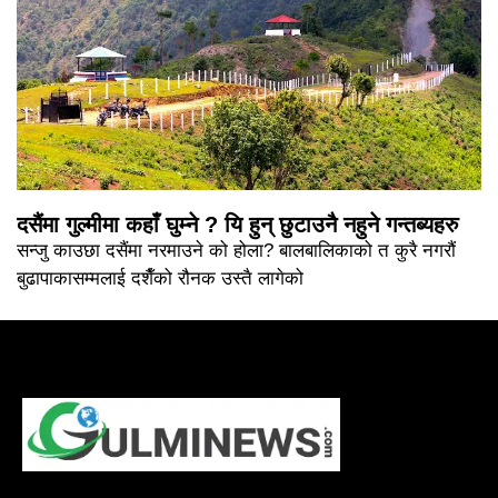
दसैंमा गुल्मीमा कहाँ घुम्ने ? यि हुन् छुटाउनै नहुने गन्तब्यहरु
सन्जु काउछा दसैंमा नरमाउने को होला? बालबालिकाको त कुरै नगरौं
बुढापाकासम्मलाई दशैँको रौनक उस्तै लागेको