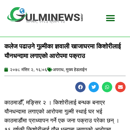
Skip
to
content
शनिबार, २०८३ श्रावण २३
कलेज पढाउने गुल्मीका ज्ञवाली खाजाघरमा किशोरीलाई
यौनधन्दामा लगाएको आरोपमा पक्राउ
२०७८ मंसिर २, १६:०६
अपराध
,
मुख्य हेडलाईन
काठमाडौँ, मङ्सिर २ । किशोरीलाई बन्धक बनाएर
यौनधन्दामा लगाएको आरोपमा गुल्मी स्थाई घर भई
काठमाडौंमा प्राध्यापन गर्ने एक जना पक्राउ परेका छन् ।
१६ वर्षकी किशोरीलाई यौन धन्दामा लगाएको आरोपमा