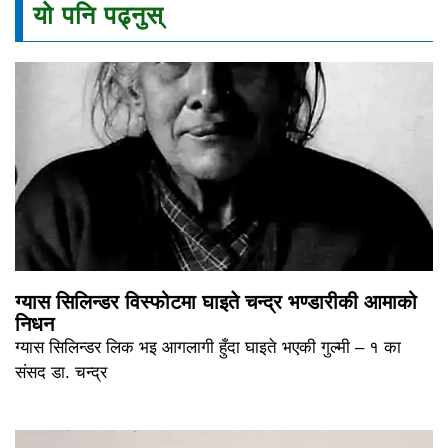
यो पनि पढ्नुस्
ग्यास सिलिन्डर विस्फोटमा घाइते चन्द्र भण्डारीकी आमाको
निधन
ग्यास सिलिन्डर लिक भइ आगलागी हुँदा घाइते भएकी गुल्मी – १ का
संसद डा. चन्द्र