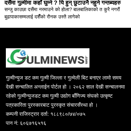
दसैंमा गुल्मीमा कहाँ घुम्ने ? यि हुन् छुटाउनै नहुने गन्तब्यहरु
सन्जु काउछा दसैंमा नरमाउने को होला? बालबालिकाको त कुरै नगरौं
बुढापाकासम्मलाई दशैँको रौनक उस्तै लागेको
गुल्मीन्युज डट कम गुल्मी जिल्ला र गुल्मेली बिट बनाएर लामो समय
देखी सन्चालित अन्लाईन पोर्टल हो । २०६२ साल देखी सन्चालनमा
रहेको गुल्मीन्युजडट कम गुल्मी उद्योग बाँणिज्य संघको उत्कृष्ट
पत्रकारिता पुरस्कारबाट पुरस्कृत संचारसँस्था हो ।
कम्पनी राजिस्ट्रार दर्ता: १८८९८०/७४/०७५
पान नं: ६०६७१६५१६