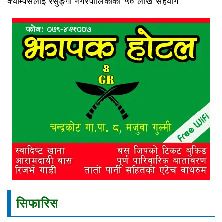
क्याम्पसलाई रेसुङ्गा नगरपालिकाको ५० लाख सहयोग
सिफारिस