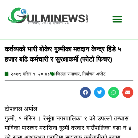
Skip
to
content
शनिबार, २०८३ श्रावण २३
कर्तव्यको भारी बोकेर गुल्मीका मतदान केन्द्र हिंडे ५
हजार बढि कर्मचारी र सुरक्षाकर्मी (फोटो फिचर)
२०७९ मंसिर १, २०:४८
जिल्ला समाचार
,
निर्वाचन अप्डेट
टोपलाल अर्याल
गुल्मी, १ मंसिर । रेसुंगा नगरपालिका ९ को उपल्लो तम्घास
माविका पारश्वर मरासिना गुल्मी दरवार गाउँपालिका वडा नं ४
को रत्ना आधारभुत प्राविमा सहायक कर्मचारीको रुपमा