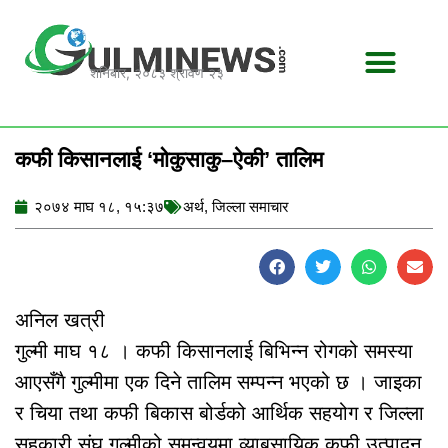
Skip
to
content
शनिबार, २०८३ श्रावण २३
कफी किसानलाई ‘मोकुसाकु–ऐकी’ तालिम
२०७४ माघ १८, १५:३७
अर्थ
,
जिल्ला समाचार
अनिल खत्री
गुल्मी माघ १८ । कफी किसानलाई बिभिन्न रोगको समस्या
आएसँगै गुल्मीमा एक दिने तालिम सम्पन्न भएको छ । जाइका
र चिया तथा कफी बिकास बोर्डको आर्थिक सहयोग र जिल्ला
सहकारी संघ गुल्मीको समन्वयमा व्याबसायिक कफी उत्पादन