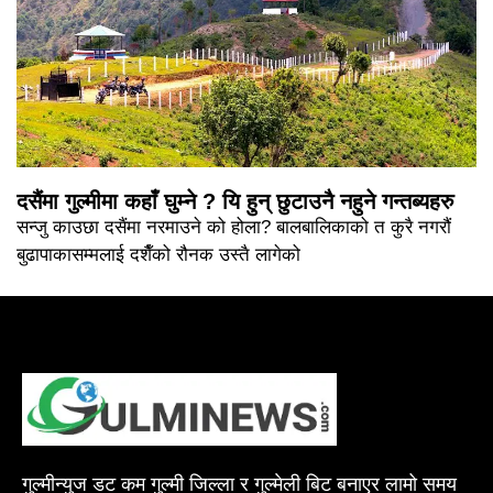
दसैंमा गुल्मीमा कहाँ घुम्ने ? यि हुन् छुटाउनै नहुने गन्तब्यहरु
सन्जु काउछा दसैंमा नरमाउने को होला? बालबालिकाको त कुरै नगरौं
बुढापाकासम्मलाई दशैँको रौनक उस्तै लागेको
गुल्मीन्युज डट कम गुल्मी जिल्ला र गुल्मेली बिट बनाएर लामो समय