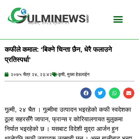
Skip
to
content
बिहीबार, २०८३ श्रावण २१
कफीले कमाल: ‘बिक्ने चिन्ता छैन, धेरै फलाउने
प्रतिस्पर्धा’
२०७५ चैत्र २४, २३:४२
कृषी
,
मुख्य हेडलाईन
गुल्मी, २४ चैत । गुल्मीमा उत्पादन भइरहेको कफी स्वदेशका
ठूला सहरसँगै जापान, फ्रान्स र कोरियालगायत मुलुकमा
निर्यात भइरहेको छ । यसबाट विदेशी मुद्रा आर्जन हुन
थालेपछि कफी उत्पादक उत्साही छन् । अन्न बालीबाट भन्दा