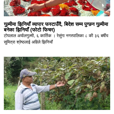
गुल्मीमा झिनियाँ व्यापार फस्टाउँदै, बिदेश सम्म पुग्छन गुल्मीमा
बनेका झिनियाँ (फोटो फिचर)
टोपलाल अर्यालगुल्मी, ६ कार्तिक । रेसुंगा नगरपालिका ८ की ३६ बर्षीय
सुमित्रा श्रेष्ठलाई अहिले झिनियाँ