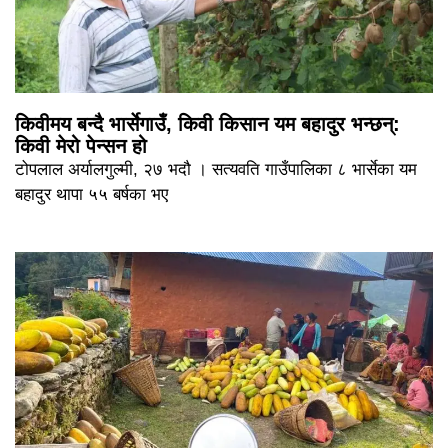
किवीमय बन्दै भार्सेगाउँ, किवी किसान यम बहादुर भन्छन्:
किवी मेरो पेन्सन हो
टोपलाल अर्यालगुल्मी, २७ भदौ । सत्यवति गाउँपालिका ८ भार्सेका यम
बहादुर थापा ५५ बर्षका भए