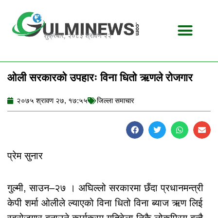
Skip
to
content
शुक्रबार, २०८३ श्रावण २२
ओली सरकारको उपहारः विना धितो ऋणले रोजगार
२०७५ श्रावण २७, १७:५५
जिल्ला समाचार
प्रेम सुनार
गुल्मी, साउन–२७ । अघिल्लो सरकारमा छँदा प्रधानमन्त्री
केपी शर्मा ओलीले ल्याएको विना धितो विना ब्याज ऋण लिई
स्वरोजगार बनाउने कार्यक्रम यतिवेला निकै लोकप्रिय बन्दै