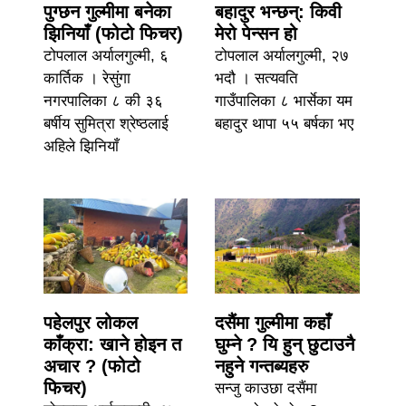
पुग्छन गुल्मीमा बनेका
बहादुर भन्छन्: किवी
झिनियाँ (फोटो फिचर)
मेरो पेन्सन हो
टोपलाल अर्यालगुल्मी, ६
टोपलाल अर्यालगुल्मी, २७
कार्तिक । रेसुंगा
भदौ । सत्यवति
नगरपालिका ८ की ३६
गाउँपालिका ८ भार्सेका यम
बर्षीय सुमित्रा श्रेष्ठलाई
बहादुर थापा ५५ बर्षका भए
अहिले झिनियाँ
पहेलपुर लोकल
दसैंमा गुल्मीमा कहाँ
काँक्रा: खाने होइन त
घुम्ने ? यि हुन् छुटाउनै
अचार ? (फोटो
नहुने गन्तब्यहरु
फिचर)
सन्जु काउछा दसैंमा