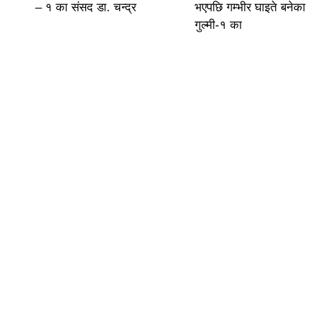
– १ का संसद डा. चन्द्र
भएपछि गम्भीर घाइते बनेका
गुल्मी-१ का