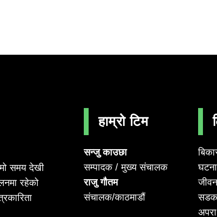
हाम्रो टिम
सन्जु काउछा
बिका
सम्पादक / मुख्य संचालक
घटना 
लामो समय देखी
राजु गौतम
जीवन
लनमा रहेको
संचालक/काठमाडौं
सडक
पत्रकारिता
अपर