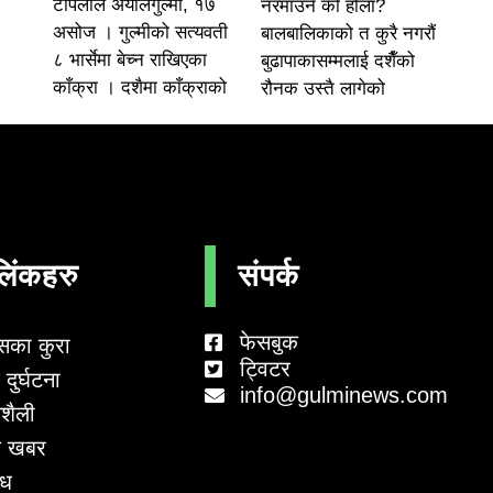
टोपलाल अर्यालगुल्मी, १७
नरमाउने को होला?
असोज । गुल्मीको सत्यवती
बालबालिकाको त कुरै नगरौं
८ भार्सेमा बेच्न राखिएका
बुढापाकासम्मलाई दशैँको
काँक्रा । दशैमा काँक्राको
रौनक उस्तै लागेको
लिंकहरु
संपर्क
फेसबुक
सका कुरा
ट्विटर
दुर्घटना
info@gulminews.com
शैली
 खबर
ाध