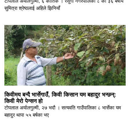
टोपलाल अर्यालगुल्मी, ६ कार्तिक । रेसुंगा नगरपालिका ८ की ३६ बर्षीय
सुमित्रा श्रेष्ठलाई अहिले झिनियाँ
किवीमय बन्दै भार्सेगाउँ, किवी किसान यम बहादुर भन्छन्:
किवी मेरो पेन्सन हो
टोपलाल अर्यालगुल्मी, २७ भदौ । सत्यवति गाउँपालिका ८ भार्सेका यम
बहादुर थापा ५५ बर्षका भए