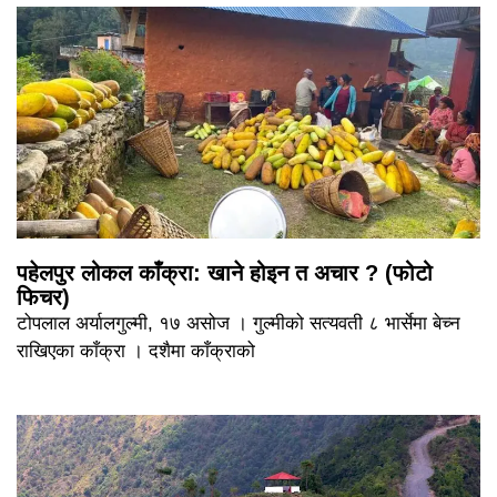
पहेलपुर लोकल काँक्रा: खाने होइन त अचार ? (फोटो
फिचर)
टोपलाल अर्यालगुल्मी, १७ असोज । गुल्मीको सत्यवती ८ भार्सेमा बेच्न
राखिएका काँक्रा । दशैमा काँक्राको