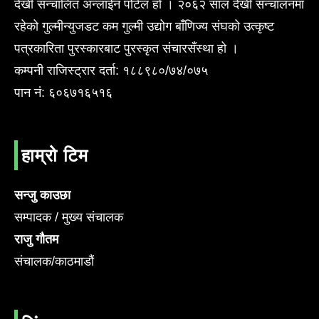
देखी सन्चालित अन्लाईन पोर्टल हो । २०६२ साल देखी सन्चालनमा
रहेको गुल्मीन्युजडट कम गुल्मी उद्योग बाँणिज्य संघको उत्कृष्ट
पत्रकारिता पुरस्कारबाट पुरस्कृत संचारसँस्था हो ।
कम्पनी राजिस्ट्रार दर्ता: १८८९८०/७४/०७५
पान नं: ६०६७१६५१६
हाम्रो टिम
सन्जु काउछा
सम्पादक / मुख्य संचालक
राजु गौतम
संचालक/काठमाडौं