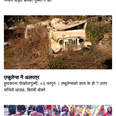
गम्भीर घाइते बनेका गुल्मी-१ का
एम्बुलेन्स नै अलपत्र
हुमाकान्त पोखरेलगुल्मी, ०३ फागुन । एम्बुलेन्सको काम के हो ? उत्तर
सजिलै आउछ, बिरामी बोक्ने