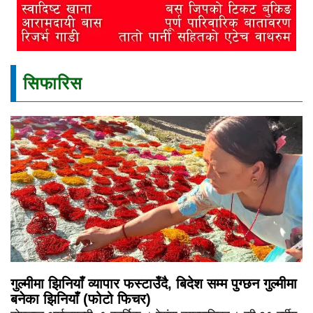
सिफारिस
गुल्मीमा झिनियाँ व्यापार फस्टाउँदै, बिदेश सम्म पुग्छन गुल्मीमा
बनेका झिनियाँ (फोटो फिचर)