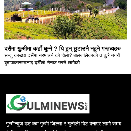
दसैंमा गुल्मीमा कहाँ घुम्ने ? यि हुन् छुटाउनै नहुने गन्तब्यहरु
सन्जु काउछा दसैंमा नरमाउने को होला? बालबालिकाको त कुरै नगरौं
बुढापाकासम्मलाई दशैँको रौनक उस्तै लागेको
गुल्मीन्युज डट कम गुल्मी जिल्ला र गुल्मेली बिट बनाएर लामो समय