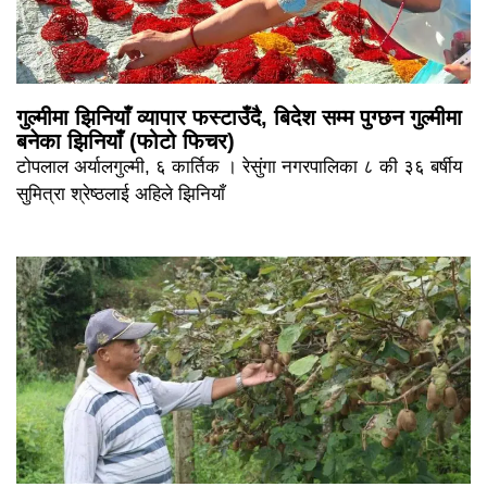
गुल्मीमा झिनियाँ व्यापार फस्टाउँदै, बिदेश सम्म पुग्छन गुल्मीमा
बनेका झिनियाँ (फोटो फिचर)
टोपलाल अर्यालगुल्मी, ६ कार्तिक । रेसुंगा नगरपालिका ८ की ३६ बर्षीय
सुमित्रा श्रेष्ठलाई अहिले झिनियाँ