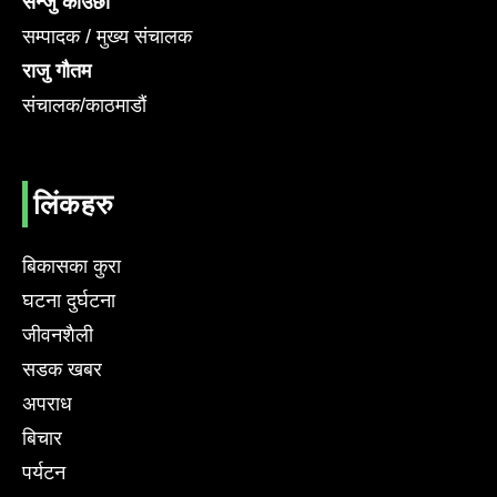
सन्जु काउछा
सम्पादक / मुख्य संचालक
राजु गौतम
संचालक/काठमाडौं
लिंकहरु
बिकासका कुरा
घटना दुर्घटना
जीवनशैली
सडक खबर
अपराध
बिचार
पर्यटन