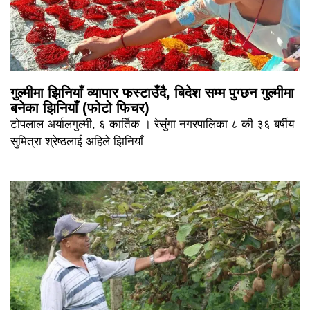
गुल्मीमा झिनियाँ व्यापार फस्टाउँदै, बिदेश सम्म पुग्छन गुल्मीमा
बनेका झिनियाँ (फोटो फिचर)
टोपलाल अर्यालगुल्मी, ६ कार्तिक । रेसुंगा नगरपालिका ८ की ३६ बर्षीय
सुमित्रा श्रेष्ठलाई अहिले झिनियाँ