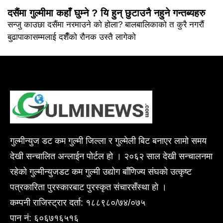
दसैंमा गुल्मीमा कहाँ घुम्ने ? यि हुन् छुटाउनै नहुने गन्तब्यहरु
सन्जु काउछा दसैंमा नरमाउने को होला? बालबालिकाको त कुरै नगरौं
बुढापाकासम्मलाई दशैँको रौनक उस्तै लागेको
गुल्मीन्युज डट कम गुल्मी जिल्ला र गुल्मेली बिट बनाएर लामो समय
देखी सन्चालित अन्लाईन पोर्टल हो । २०६२ साल देखी सन्चालनमा
रहेको गुल्मीन्युजडट कम गुल्मी उद्योग बाँणिज्य संघको उत्कृष्ट
पत्रकारिता पुरस्कारबाट पुरस्कृत संचारसँस्था हो ।
कम्पनी राजिस्ट्रार दर्ता: १८८९८०/७४/०७५
पान नं: ६०६७१६५१६