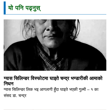
यो पनि पढ्नुस्
ग्यास सिलिन्डर विस्फोटमा घाइते चन्द्र भण्डारीकी आमाको
निधन
ग्यास सिलिन्डर लिक भइ आगलागी हुँदा घाइते भएकी गुल्मी – १ का
संसद डा. चन्द्र