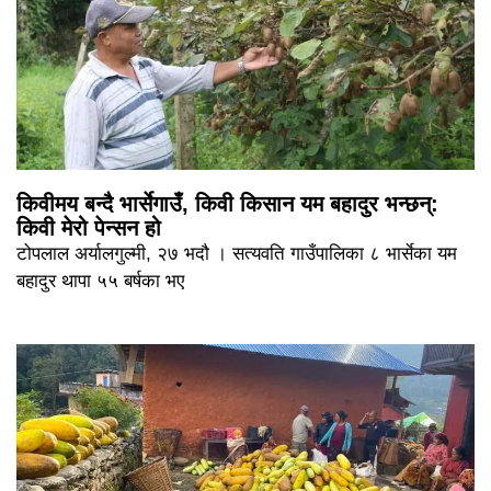
किवीमय बन्दै भार्सेगाउँ, किवी किसान यम बहादुर भन्छन्:
किवी मेरो पेन्सन हो
टोपलाल अर्यालगुल्मी, २७ भदौ । सत्यवति गाउँपालिका ८ भार्सेका यम
बहादुर थापा ५५ बर्षका भए