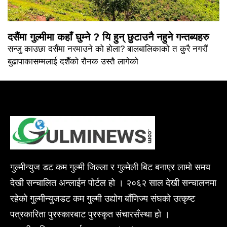
दसैंमा गुल्मीमा कहाँ घुम्ने ? यि हुन् छुटाउनै नहुने गन्तब्यहरु
सन्जु काउछा दसैंमा नरमाउने को होला? बालबालिकाको त कुरै नगरौं
बुढापाकासम्मलाई दशैँको रौनक उस्तै लागेको
गुल्मीन्युज डट कम गुल्मी जिल्ला र गुल्मेली बिट बनाएर लामो समय
देखी सन्चालित अन्लाईन पोर्टल हो । २०६२ साल देखी सन्चालनमा
रहेको गुल्मीन्युजडट कम गुल्मी उद्योग बाँणिज्य संघको उत्कृष्ट
पत्रकारिता पुरस्कारबाट पुरस्कृत संचारसँस्था हो ।