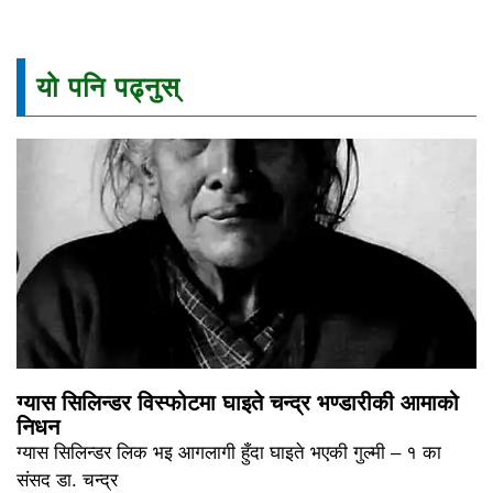
यो पनि पढ्नुस्
ग्यास सिलिन्डर विस्फोटमा घाइते चन्द्र भण्डारीकी आमाको
निधन
ग्यास सिलिन्डर लिक भइ आगलागी हुँदा घाइते भएकी गुल्मी – १ का
संसद डा. चन्द्र