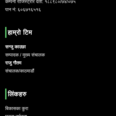
कम्पनी राजिस्ट्रार दर्ता: १८८९८०/७४/०७५
पान नं: ६०६७१६५१६
हाम्रो टिम
सन्जु काउछा
सम्पादक / मुख्य संचालक
राजु गौतम
संचालक/काठमाडौं
लिंकहरु
बिकासका कुरा