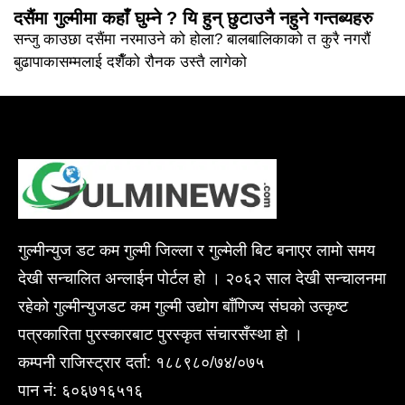
दसैंमा गुल्मीमा कहाँ घुम्ने ? यि हुन् छुटाउनै नहुने गन्तब्यहरु
सन्जु काउछा दसैंमा नरमाउने को होला? बालबालिकाको त कुरै नगरौं
बुढापाकासम्मलाई दशैँको रौनक उस्तै लागेको
गुल्मीन्युज डट कम गुल्मी जिल्ला र गुल्मेली बिट बनाएर लामो समय
देखी सन्चालित अन्लाईन पोर्टल हो । २०६२ साल देखी सन्चालनमा
रहेको गुल्मीन्युजडट कम गुल्मी उद्योग बाँणिज्य संघको उत्कृष्ट
पत्रकारिता पुरस्कारबाट पुरस्कृत संचारसँस्था हो ।
कम्पनी राजिस्ट्रार दर्ता: १८८९८०/७४/०७५
पान नं: ६०६७१६५१६