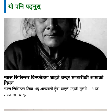
यो पनि पढ्नुस्
ग्यास सिलिन्डर विस्फोटमा घाइते चन्द्र भण्डारीकी आमाको
निधन
ग्यास सिलिन्डर लिक भइ आगलागी हुँदा घाइते भएकी गुल्मी – १ का
संसद डा. चन्द्र