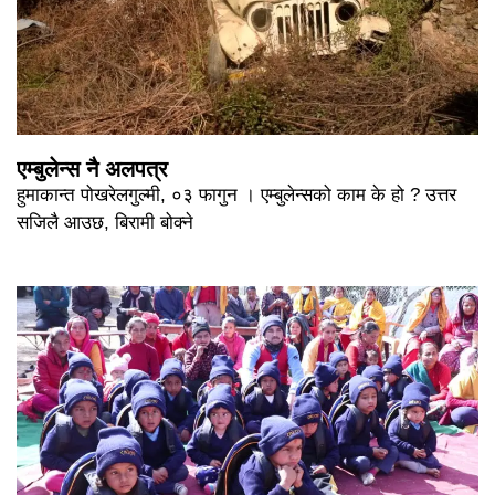
एम्बुलेन्स नै अलपत्र
हुमाकान्त पोखरेलगुल्मी, ०३ फागुन । एम्बुलेन्सको काम के हो ? उत्तर
सजिलै आउछ, बिरामी बोक्ने