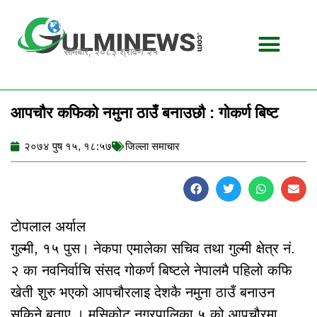
Skip
to
content
सोमबार, २०८३ श्रावण २५
आपचौर कफिको नमुना ठाउँ बनाउछौ : गोकर्ण बिष्ट
२०७४ पुष १५, १८:५७
जिल्ला समाचार
टोपलाल अर्याल
गुल्मी, १५ पुस। नेकपा एमालेका सचिव तथा गुल्मी क्षेत्र नं.
२ का नवनिर्वाचि संसद गोकर्ण बिष्टले नेपालमै पहिलो कफि
खेती शुरु भएको आपचौरलाइ देशकै नमुना ठाउँ बनाउन
सकिने बताए । मुसिकोट नगरपालिका ५ को आपचौरमा