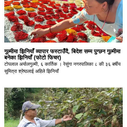
गुल्मीमा झिनियाँ व्यापार फस्टाउँदै, बिदेश सम्म पुग्छन गुल्मीमा
बनेका झिनियाँ (फोटो फिचर)
टोपलाल अर्यालगुल्मी, ६ कार्तिक । रेसुंगा नगरपालिका ८ की ३६ बर्षीय
सुमित्रा श्रेष्ठलाई अहिले झिनियाँ