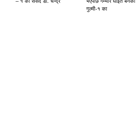
– १ का संसद डा. चन्द्र
भएपछि गम्भीर घाइते बनेका
गुल्मी-१ का