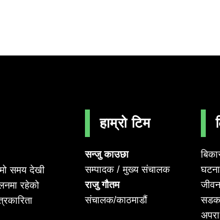
हाम्रो टिम
सन्जु काउछा
बिका
सम्पादक / मुख्य संचालक
घटना 
लामो समय देखी
राजु गौतम
जीवन
लनमा रहेको
संचालक/काठमाडौं
सडक
पत्रकारिता
अपर