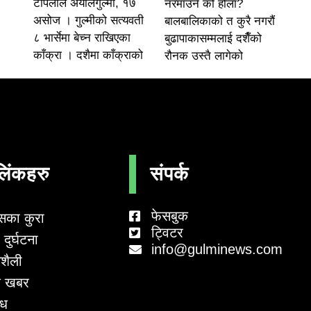
टोपलाल अर्यालगुल्मी, १७
नरमाउने को होला?
असोज । गुल्मीको सत्यवती
बालबालिकाको त कुरै नगरौं
८ भार्सेमा बेच्न राखिएका
बुढापाकासम्मलाई दशैँको
काँक्रा । दशैमा काँक्राको
रौनक उस्तै लागेको
लिंकहरु
संपर्क
फेसबुक
सका कुरा
ट्विटर
दुर्घटना
info@gulminews.com
शैली
 खबर
ाध