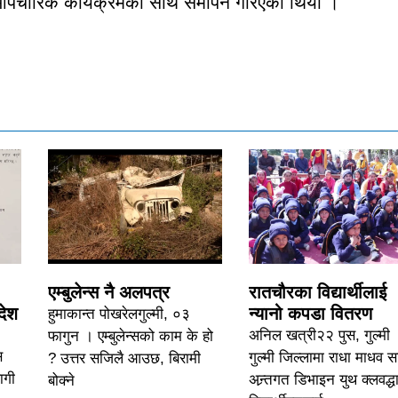
क औपचारिक कार्यक्रमका साथ समापन गरिएको थियो ।
एम्बुलेन्स नै अलपत्र
रातचौरका विद्यार्थीलाई
देश
न्यानो कपडा वितरण
हुमाकान्त पोखरेलगुल्मी, ०३
अनिल खत्री२२ पुस, गुल्मी 
फागुन । एम्बुलेन्सको काम के हो
स
गुल्मी जिल्लामा राधा माधव 
? उत्तर सजिलै आउछ, बिरामी
ागी
अन्र्तगत डिभाइन युथ क्लवद्धा
बोक्ने