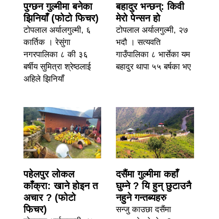
पुग्छन गुल्मीमा बनेका
बहादुर भन्छन्: किवी
झिनियाँ (फोटो फिचर)
मेरो पेन्सन हो
टोपलाल अर्यालगुल्मी, ६
टोपलाल अर्यालगुल्मी, २७
कार्तिक । रेसुंगा
भदौ । सत्यवति
नगरपालिका ८ की ३६
गाउँपालिका ८ भार्सेका यम
बर्षीय सुमित्रा श्रेष्ठलाई
बहादुर थापा ५५ बर्षका भए
अहिले झिनियाँ
पहेलपुर लोकल
दसैंमा गुल्मीमा कहाँ
काँक्रा: खाने होइन त
घुम्ने ? यि हुन् छुटाउनै
अचार ? (फोटो
नहुने गन्तब्यहरु
फिचर)
सन्जु काउछा दसैंमा