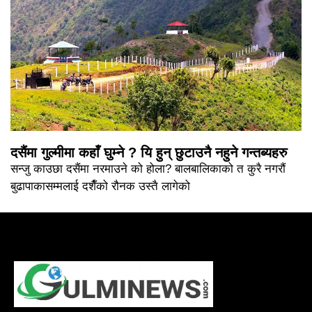
दसैंमा गुल्मीमा कहाँ घुम्ने ? यि हुन् छुटाउनै नहुने गन्तब्यहरु
सन्जु काउछा दसैंमा नरमाउने को होला? बालबालिकाको त कुरै नगरौं
बुढापाकासम्मलाई दशैँको रौनक उस्तै लागेको