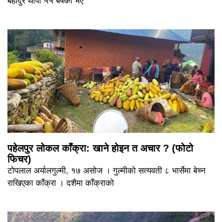
बहादुर थापा ५५ बर्षका भए
पहेलपुर लोकल काँक्रा: खाने होइन त अचार ? (फोटो
फिचर)
टोपलाल अर्यालगुल्मी, १७ असोज । गुल्मीको सत्यवती ८ भार्सेमा बेच्न
राखिएका काँक्रा । दशैमा काँक्राको