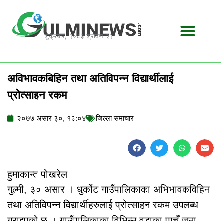
Skip
to
content
शुक्रबार, २०८३ श्रावण २२
अविभावकबिहिन तथा अतिविपन्न विद्यार्थीलाई
प्रोत्साहन रकम
२०७७ असार ३०, १३:०४
जिल्ला समाचार
हुमाकान्त पोखरेल
गुल्मी, ३० असार । धुर्कोट गाउँपालिकाका अभिभावकविहिन
तथा अतिविपन्न विद्यार्थीहरुलाई प्रोत्साहन रकम उपलब्ध
गराइएको छ । गाउँपालिकाका विभिन्न वडाका पाचँ जना