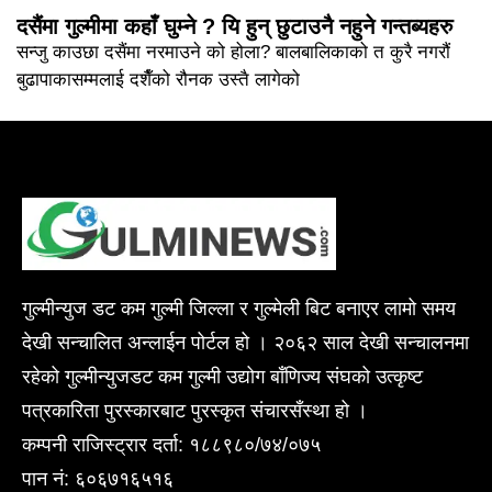
दसैंमा गुल्मीमा कहाँ घुम्ने ? यि हुन् छुटाउनै नहुने गन्तब्यहरु
सन्जु काउछा दसैंमा नरमाउने को होला? बालबालिकाको त कुरै नगरौं
बुढापाकासम्मलाई दशैँको रौनक उस्तै लागेको
गुल्मीन्युज डट कम गुल्मी जिल्ला र गुल्मेली बिट बनाएर लामो समय
देखी सन्चालित अन्लाईन पोर्टल हो । २०६२ साल देखी सन्चालनमा
रहेको गुल्मीन्युजडट कम गुल्मी उद्योग बाँणिज्य संघको उत्कृष्ट
पत्रकारिता पुरस्कारबाट पुरस्कृत संचारसँस्था हो ।
कम्पनी राजिस्ट्रार दर्ता: १८८९८०/७४/०७५
पान नं: ६०६७१६५१६