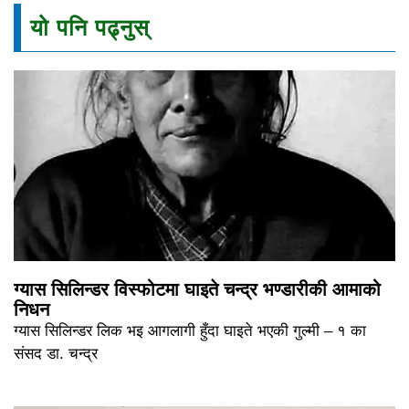
यो पनि पढ्नुस्
ग्यास सिलिन्डर विस्फोटमा घाइते चन्द्र भण्डारीकी आमाको
निधन
ग्यास सिलिन्डर लिक भइ आगलागी हुँदा घाइते भएकी गुल्मी – १ का
संसद डा. चन्द्र