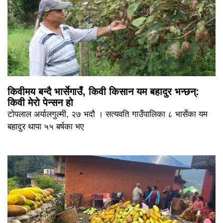
किवीमय बन्दै भार्सेगाउँ, किवी किसान यम बहादुर भन्छन्:
किवी मेरो पेन्सन हो
टोपलाल अर्यालगुल्मी, २७ भदौ । सत्यवति गाउँपालिका ८ भार्सेका यम
बहादुर थापा ५५ बर्षका भए