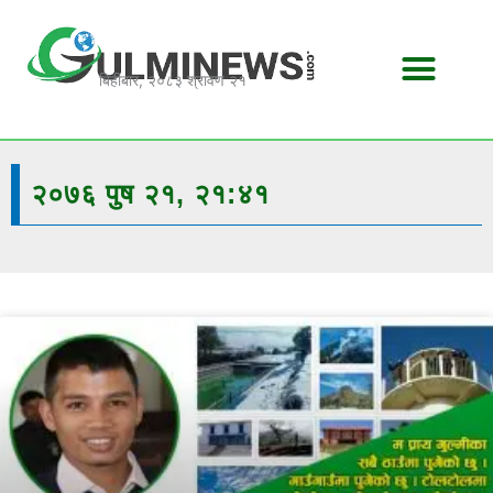
Skip
to
content
बिहीबार, २०८३ श्रावण २१
२०७६ पुष २१, २१:४१