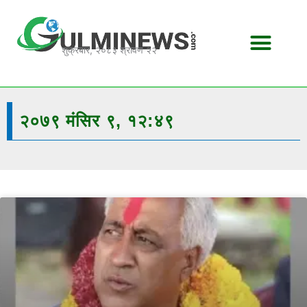
Skip
to
content
शुक्रबार, २०८३ श्रावण २२
२०७९ मंसिर ९, १२:४९