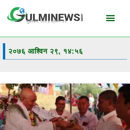
Skip
to
content
शुक्रबार, २०८३ श्रावण २२
२०७६ आश्विन २९, १४:५६