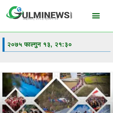
Skip
to
content
आईतवार, २०८३ श्रावण २४
२०७५ फाल्गुन १३, २१:३०