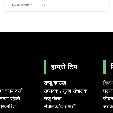
२०७५ श्रावण १०, ०७:३४
हाम्रो टिम
सन्जु काउछा
बिका
सम्पादक / मुख्य संचालक
घटना 
लामो समय देखी
राजु गौतम
जीवन
लनमा रहेको
संचालक/काठमाडौं
सडक
पत्रकारिता