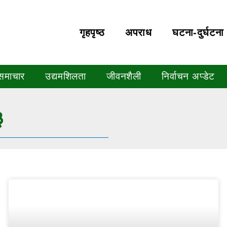
गृहपृष्‍ठ
अपराध
घटना-दुर्घटना
 समाचार
उद्यमशिलता
जीवनशैली
निर्वाचन अप्डेट
३