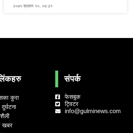
२०७५ श्रावण १०, ०७:३१
लिंकहरु
संपर्क
फेसबुक
सका कुरा
ट्विटर
दुर्घटना
info@gulminews.com
शैली
 खबर