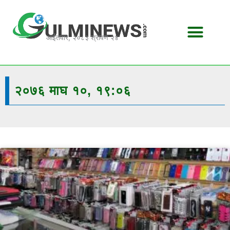
Skip
to
content
आईतवार, २०८३ श्रावण २४
२०७६ माघ १०, १९:०६